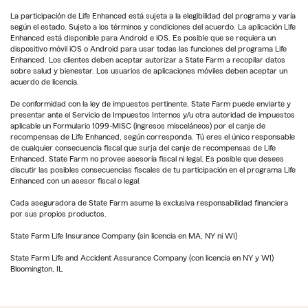
La participación de Life Enhanced está sujeta a la elegibilidad del programa y varía
según el estado. Sujeto a los términos y condiciones del acuerdo. La aplicación Life
Enhanced está disponible para Android e iOS. Es posible que se requiera un
dispositivo móvil iOS o Android para usar todas las funciones del programa Life
Enhanced. Los clientes deben aceptar autorizar a State Farm a recopilar datos
sobre salud y bienestar. Los usuarios de aplicaciones móviles deben aceptar un
acuerdo de licencia.
De conformidad con la ley de impuestos pertinente, State Farm puede enviarte y
presentar ante el Servicio de Impuestos Internos y/u otra autoridad de impuestos
aplicable un Formulario 1099-MISC (ingresos misceláneos) por el canje de
recompensas de Life Enhanced, según corresponda. Tú eres el único responsable
de cualquier consecuencia fiscal que surja del canje de recompensas de Life
Enhanced. State Farm no provee asesoría fiscal ni legal. Es posible que desees
discutir las posibles consecuencias fiscales de tu participación en el programa Life
Enhanced con un asesor fiscal o legal.
Cada aseguradora de State Farm asume la exclusiva responsabilidad financiera
por sus propios productos.
State Farm Life Insurance Company (sin licencia en MA, NY ni WI)
State Farm Life and Accident Assurance Company (con licencia en NY y WI)
Bloomington, IL