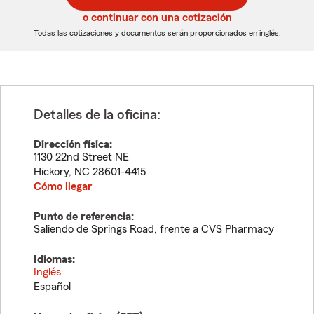
5
5
o continuar con una cotización
dígitos
dígitos
Todas las cotizaciones y documentos serán proporcionados en inglés.
Detalles de la oficina:
Dirección física:
1130 22nd Street NE
Hickory
,
NC
28601-4415
Cómo llegar
Punto de referencia:
Saliendo de Springs Road, frente a CVS Pharmacy
Idiomas:
Inglés
Español