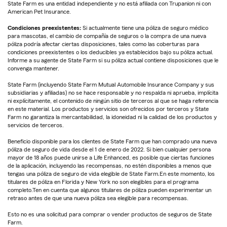
State Farm es una entidad independiente y no está afiliada con Trupanion ni con
American Pet Insurance.
Condiciones preexistentes:
Si actualmente tiene una póliza de seguro médico
para mascotas, el cambio de compañía de seguros o la compra de una nueva
póliza podría afectar ciertas disposiciones, tales como las coberturas para
condiciones preexistentes o los deducibles ya establecidos bajo su póliza actual.
Informe a su agente de State Farm si su póliza actual contiene disposiciones que le
convenga mantener.
State Farm (incluyendo State Farm Mutual Automobile Insurance Company y sus
subsidiarias y afiliadas) no se hace responsable y no respalda ni aprueba, implícita
ni explícitamente, el contenido de ningún sitio de terceros al que se haga referencia
en este material. Los productos y servicios son ofrecidos por terceros y State
Farm no garantiza la mercantabilidad, la idoneidad ni la calidad de los productos y
servicios de terceros.
Beneficio disponible para los clientes de State Farm que han comprado una nueva
póliza de seguro de vida desde el 1 de enero de 2022. Si bien cualquier persona
mayor de 18 años puede unirse a Life Enhanced, es posible que ciertas funciones
de la aplicación, incluyendo las recompensas, no estén disponibles a menos que
tengas una póliza de seguro de vida elegible de State Farm.En este momento, los
titulares de póliza en Florida y New York no son elegibles para el programa
completo.Ten en cuenta que algunos titulares de póliza pueden experimentar un
retraso antes de que una nueva póliza sea elegible para recompensas.
Esto no es una solicitud para comprar o vender productos de seguros de State
Farm.