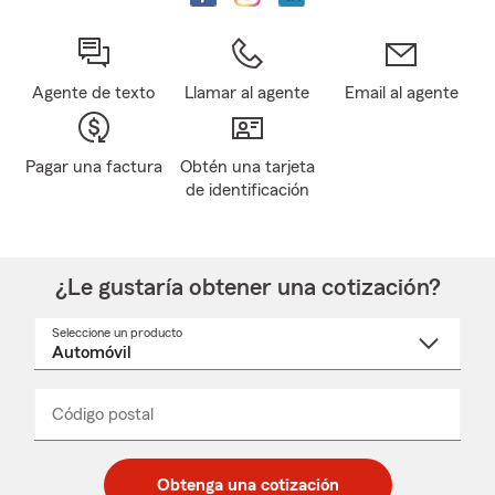
Agente de texto
Llamar al agente
Email al agente
Pagar una factura
Obtén una tarjeta
de identificación
¿Le gustaría obtener una cotización?
Seleccione un producto
Seleccione
un
nombre
de
producto
del
Código postal
Ingresa
Ingresa
_____
menú
un
un
desplegable
código
código
postal
postal
Obtenga una cotización
de
de