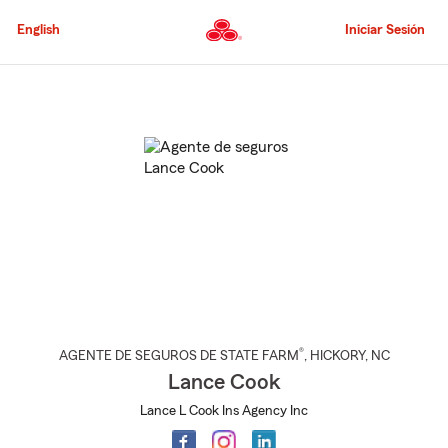
Pasar
al
English
Iniciar Sesión
contenido
principal
Comienzo
del
contenido
principal
®
AGENTE DE SEGUROS DE STATE FARM
,
HICKORY
, NC
Lance Cook
Lance L Cook Ins Agency Inc